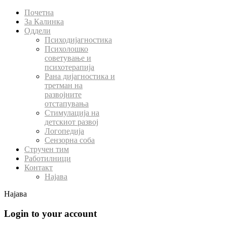
Почетна
За Калинка
Оддели
Психодијагностика
Психолошко
советување и
психотерапија
Рана дијагностика и
третман на
развојните
отстапувања
Стимулација на
детскиот развој
Логопедија
Сензорна соба
Стручен тим
Работилници
Контакт
Најава
Најава
Login to your account