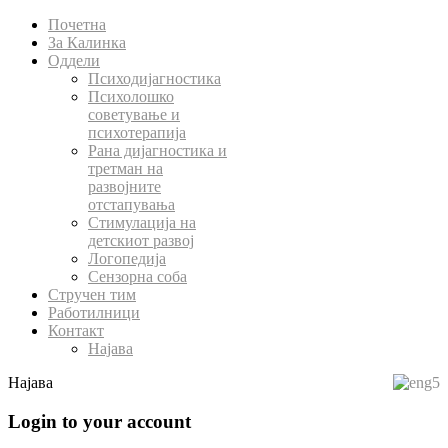
Почетна
За Калинка
Оддели
Психодијагностика
Психолошко
советување и
психотерапија
Рана дијагностика и
третман на
развојните
отстапувања
Стимулација на
детскиот развој
Логопедија
Сензорна соба
Стручен тим
Работилници
Контакт
Најава
Најава
Login to your account