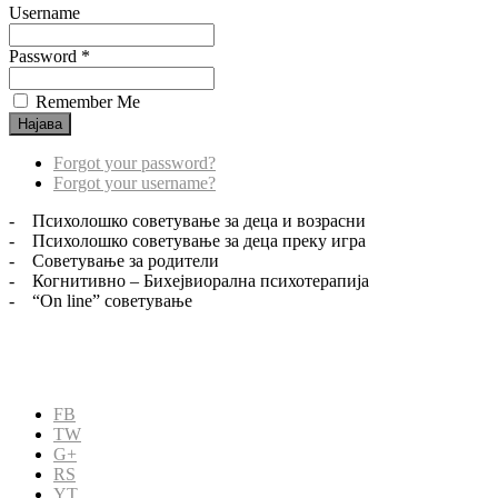
Username
Password *
Remember Me
Forgot your password?
Forgot your username?
- Психолошко советување за деца и возрасни
- Психолошко советување за деца преку игра
- Советување за родители
- Когнитивно – Бихејвиорална психотерапија
- “On line” советување
FB
TW
G+
RS
YT