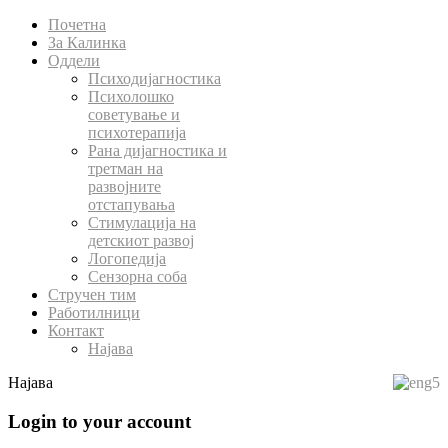
Почетна
За Калинка
Оддели
Психодијагностика
Психолошко
советување и
психотерапија
Рана дијагностика и
третман на
развојните
отстапувања
Стимулација на
детскиот развој
Логопедија
Сензорна соба
Стручен тим
Работилници
Контакт
Најава
Најава
Login to your account